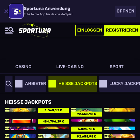
Sportuna Anwendung
ÖFFNEN
Erhalte die App für das beste Spiel
EINLOGGEN
REGISTRIEREN
CASINO
LIVE-CASINO
SPORT
ANBIETER
HEISSE JACKPOTS
LUCKY JACKP
HEISSE JACKPOTS
neu
neu
neu
1.560,17 €
92.658,98 €
neu
484.796,29 €
neu
neu
5.821,78 €
neu
neu
neu
92.658,98 €