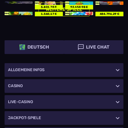
neu
neu
neu
5.821,78 €
92.658,98 €
WEITERE SPIELE
neu
neu
1.560,17 €
484.796,29 €
DEUTSCH
LIVE CHAT
ALLGEMEINE INFOS
CASINO
LIVE-CASINO
JACKPOT-SPIELE