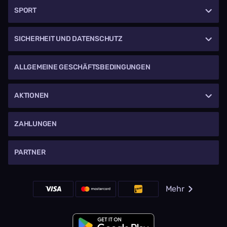
SPORT
SICHERHEIT UND DATENSCHUTZ
ALLGEMEINE GESCHÄFTSBEDINGUNGEN
AKTIONEN
ZAHLUNGEN
PARTNER
Mehr